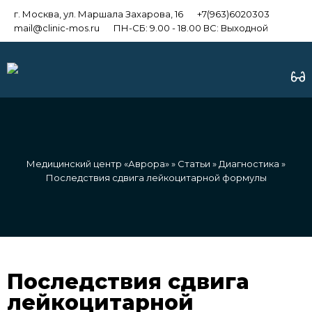
г. Москва, ул. Маршала Захарова, 16
+7(963)6020303
mail@clinic-mos.ru
ПН-СБ: 9.00 - 18.00 ВС: Выходной
Медицинский центр «Аврора»
»
Статьи
»
Диагностика
»
Последствия сдвига лейкоцитарной формулы
Последствия сдвига
лейкоцитарной