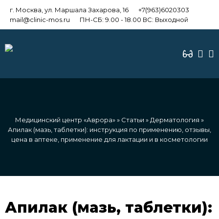
г. Москва, ул. Маршала Захарова, 16
+7(963)6020303
mail@clinic-mos.ru
ПН-СБ: 9.00 - 18.00 ВС: Выходной
Медицинский центр «Аврора»
»
Статьи
»
Дерматология
»
Апилак (мазь, таблетки): инструкция по применению, отзывы,
цена в аптеке, применение для лактации и в косметологии
Апилак (мазь, таблетки):