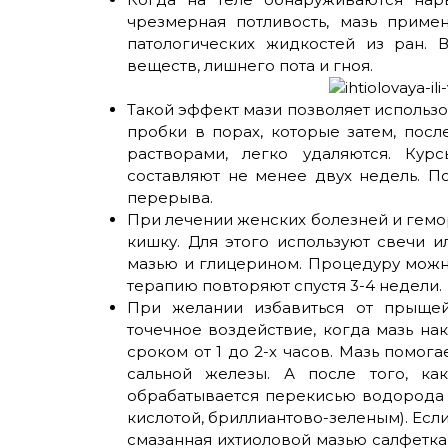
чрезмерная потливость, мазь прим
патологических жидкостей из ран. 
веществ, лишнего пота и гноя.
Такой эффект мази позволяет использов
пробки в порах, которые затем, пос
растворами, легко удаляются. Кур
составляют не менее двух недель. П
перерыва.
При лечении женских болезней и гемо
кишку. Для этого используют свечи 
мазью и глицерином. Процедуру можно 
терапию повторяют спустя 3-4 недели.
При желании избавиться от прыщей
точечное воздействие, когда мазь на
сроком от 1 до 2-х часов. Мазь помог
сальной железы. А после того, ка
обрабатывается перекисью водорода 
кислотой, бриллиантово-зеленым). Есл
смазанная ихтиоловой мазью салфетка,