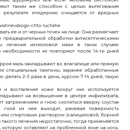
еняют таким же способом с целью вытягивания
В результате эпидермис очищается от вредных
ать ее и от черных точек на лице. Она размягчает
ле предварительной обработки антисептическими
сы лечения ихтиоловой мази в таких случаях
о необходимости их повторяют после 14-ти дней
рроя мазь закладывают во влагалище или прямую
или специальные тампоны, заранее обработанные
делать 2-3 раза в день, курсом 7-14 дней, такую
 и воспаления кожи вокруг них используется
кладывают на возвышение в центре инфильтрата,
ает загрязнениям и гною скопиться вверху соустья
к гной из нее выходит, раневая поверхность
или спиртовым раствором (салициловой, борной
и такого лечения недостаточно, тогда применяется
 которую оставляют на проблемной зоне на ночь.