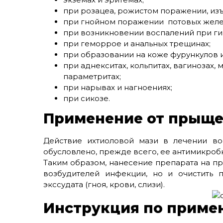
при розацеа, рожистом поражении, изъ
при гнойном поражении потовых желез
при возникновении воспалений при г
при геморрое и анальных трещинах;
при образовании на коже фурункулов и
при аднекситах, кольпитах, вагинозах, 
параметритах;
при нарывах и нагноениях;
при сикозе.
Применение от прыщ
Действие ихтиоловой мази в лечении во
обусловлено, прежде всего, ее антимикроб
Таким образом, нанесение препарата на пр
возбудителей инфекции, но и очистить 
экссудата (гноя, крови, слизи).
Инструкция по приме