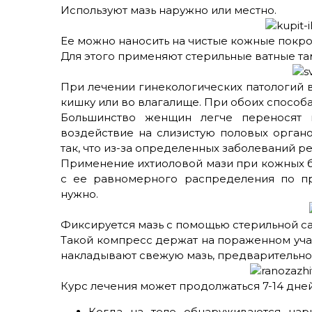
Используют мазь наружно или местно.
Ее можно наносить на чистые кожные покров
Для этого применяют стерильные ватные та
При лечении гинекологических патологий 
кишку или во влагалище. При обоих способ
Большинство женщин легче переносят 
воздействие на слизистую половых орган
так, что из-за определенных заболеваний р
Применение ихтиоловой мази при кожных б
с ее равномерного распределения по пр
нужно.
Фиксируется мазь с помощью стерильной са
Такой компресс держат на пораженном учас
накладывают свежую мазь, предварительн
Курс лечения может продолжаться 7-14 дней
Когда на теле обнаруживаются нар