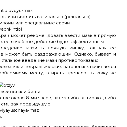
ы или вводить вагинально (ректально).
мпоны или специальные свечи.
врач может рекомендовать ввести мазь в прямую
ах ее лечебное действие будет эффективным.
введение мази в прямую кишку, так как ее
ов может быть раздражающим. Однако, бывает и
ектальное введение мази противопоказано.
олезнях и невралгических патологиях начинается
облемному месту, втирать препарат в кожу не
лфетки или бинта.
тке около 8-ми часов, затем либо вытирают, либо
о смывая предыдущую.
.
ывы, фурункулез или если человека беспокоит