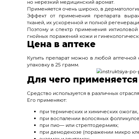
но нерезкий медицинский аромат.
Применяется очень широко, в дерматологии,
Эффект от применения препарата выраж
тканей, их ускоренной и полной регенераци
Поэтому и спектр применения ихтиоловой
гнойных поражений кожи и гинекологически
Цена в аптеке
Купить препарат можно в любой аптечной с
упаковку в 25 грамм.
Для чего применяется
Средство используется в различных отрасл
Его применяют:
при термических и химических ожогах,
при воспалении волосяных фолликулов
при пио— или стрептодермиях;
при демодекозе (поражении микро кл
экземах и эритемах;