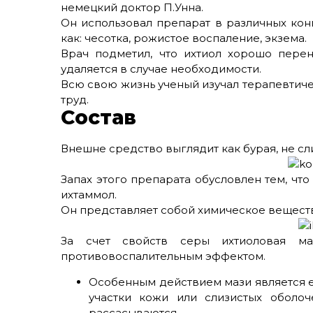
немецкий доктор П.Унна.
Он использовал препарат в различных кон
как: чесотка, рожистое воспаление, экзема.
Врач подметил, что ихтиол хорошо пере
удаляется в случае необходимости.
Всю свою жизнь ученый изучал терапевтиче
труд.
Состав
Внешне средство выглядит как бурая, не с
Запах этого препарата обусловлен тем, ч
ихтаммол.
Он представляет собой химическое вещест
За счет свойств серы ихтиоловая маз
противовоспалительным эффектом.
Особенным действием мази является е
участки кожи или слизистых оболоч
рассасываются.