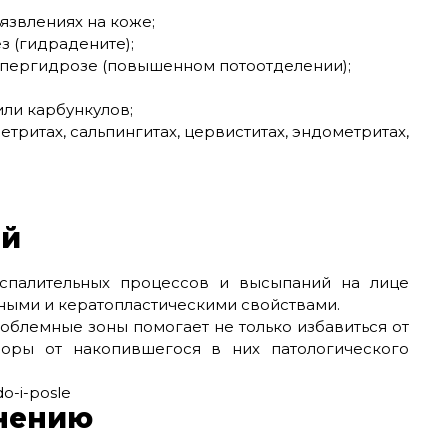
язвлениях на коже;
 (гидрадените);
ипергидрозе (повышенном потоотделении);
ли карбункулов;
метритах, сальпингитах, цервиститах, эндометритах,
ей
спалительных процессов и высыпаний на лице
ными и кератопластическими свойствами.
облемные зоны помогает не только избавиться от
поры от накопившегося в них патологического
нению