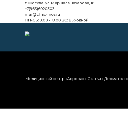
г. Москва, ул. Маршала Захарова, 16
+7(963)6020303
mail@clinic-mos.ru
ПН-СБ: 9.00 - 18.00 ВС: Выходной
Медицинский центр «Аврора»
»
Статьи
»
Дерматоло