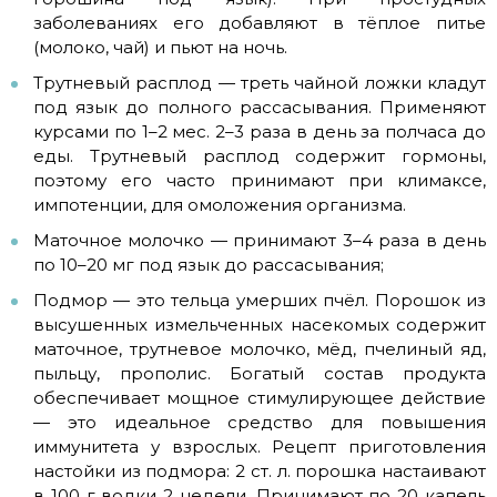
заболеваниях его добавляют в тёплое питье
(молоко, чай) и пьют на ночь.
Трутневый расплод — треть чайной ложки кладут
под язык до полного рассасывания. Применяют
курсами по 1–2 мес. 2–3 раза в день за полчаса до
еды. Трутневый расплод содержит гормоны,
поэтому его часто принимают при климаксе,
импотенции, для омоложения организма.
Маточное молочко — принимают 3–4 раза в день
по 10–20 мг под язык до рассасывания;
Подмор — это тельца умерших пчёл. Порошок из
высушенных измельченных насекомых содержит
маточное, трутневое молочко, мёд, пчелиный яд,
пыльцу, прополис. Богатый состав продукта
обеспечивает мощное стимулирующее действие
— это идеальное средство для повышения
иммунитета у взрослых. Рецепт приготовления
настойки из подмора: 2 ст. л. порошка настаивают
в 100 г водки 2 недели. Принимают по 20 капель