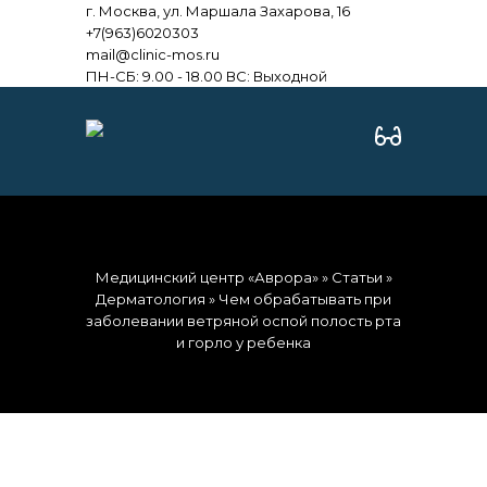
г. Москва, ул. Маршала Захарова, 16
+7(963)6020303
mail@clinic-mos.ru
ПН-СБ: 9.00 - 18.00 ВС: Выходной
Медицинский центр «Аврора»
»
Статьи
»
Дерматология
» Чем обрабатывать при
заболевании ветряной оспой полость рта
и горло у ребенка